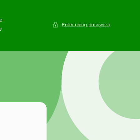
e
Enter using password
e